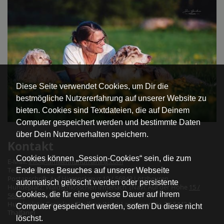
Diese Seite verwendet Cookies, um Dir die
bestmögliche Nutzererfahrung auf unserer Website zu
bieten. Cookies sind Textdateien, die auf Deinem
Computer gespeichert werden und bestimmte Daten
über Dein Nutzerverhalten speichern.
Kontakt
Cookies können „Session-Cookies“ sein, die zum
E-Mail:
info@familienhundtraining.com
Telefon:
06543 818 1888
(Mo - Do 10:00- 12:00 Uhr)
Ende Ihres Besuches auf unserer Webseite
Postanschrift: Auf Hierenskreuz
10 / 56843
Lötzbeuren
automatisch gelöscht werden oder persistente
Hundeplatz: Waldschlösschen Irmenach (Navi: Auf der Höhe
15 /
Cookies, die für eine gewisse Dauer auf ihrem
56843
Irmenach)
Hundeplatz: Caniplace Thalfang (Navi: Langemer Str. 2 / 54424
Computer gespeichert werden, sofern Du diese nicht
Thalfang)
löschst.