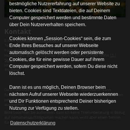
bestmögliche Nutzererfahrung auf unserer Website zu
bieten. Cookies sind Textdateien, die auf Deinem
Computer gespeichert werden und bestimmte Daten
über Dein Nutzerverhalten speichern.
Kontakt
Cookies können „Session-Cookies“ sein, die zum
Ende Ihres Besuches auf unserer Webseite
E-Mail:
info@familienhundtraining.com
Telefon:
06543 818 1888
(Mo - Do 10:00- 12:00 Uhr)
automatisch gelöscht werden oder persistente
Postanschrift: Auf Hierenskreuz
10 / 56843
Lötzbeuren
Cookies, die für eine gewisse Dauer auf ihrem
Hundeplatz: Waldschlösschen Irmenach (Navi: Auf der Höhe
15 /
56843
Irmenach)
Computer gespeichert werden, sofern Du diese nicht
Hundeplatz: Caniplace Thalfang (Navi: Langemer Str. 2 / 54424
löschst.
Thalfang)
Dann ist es uns möglich, Deinen Browser beim
nächsten Aufruf unserer Webseite wiederzuerkennen
Da ich während der Trainingszeiten schlecht telefonieren kann
funktioniert eine schriftliche Kontaktaufnahme meist schneller: einen
und Dir Funktionen entsprechend Deiner bisherigen
persönlichen Gesprächstermin können wir dann immer noch
Nutzung zur Verfügung zu stellen.
ausmachen.
Bitte beachten Sie außerdem, dass ich keine Telefonberatung in Bezug
auf Verhaltensauffälligkeiten machen kann, wohl aber einen Termin
Datenschutzerklärung
für ein persönliches Treffen.