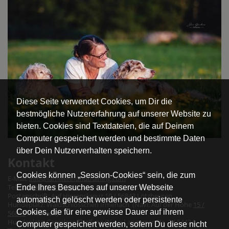
Diese Seite verwendet Cookies, um Dir die
bestmögliche Nutzererfahrung auf unserer Website zu
bieten. Cookies sind Textdateien, die auf Deinem
Computer gespeichert werden und bestimmte Daten
über Dein Nutzerverhalten speichern.
Kontakt
Cookies können „Session-Cookies“ sein, die zum
E-Mail:
info@familienhundtraining.com
Telefon:
06543 818 1888
(Mo - Do 10:00- 12:00 Uhr)
Ende Ihres Besuches auf unserer Webseite
Postanschrift: Auf Hierenskreuz
10 / 56843
Lötzbeuren
automatisch gelöscht werden oder persistente
Hundeplatz: Waldschlösschen Irmenach (Navi: Auf der Höhe
15 /
Cookies, die für eine gewisse Dauer auf ihrem
56843
Irmenach)
Hundeplatz: Caniplace Thalfang (Navi: Langemer Str. 2 / 54424
Computer gespeichert werden, sofern Du diese nicht