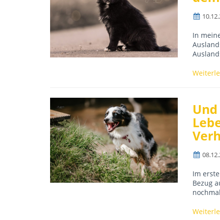
10.12
In mein
Auslands
Auslands
Weiterl
Und 
Lebe
Verh
08.12
Im erste
Bezug au
nochmal
Weiterl