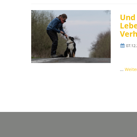
Und 
Lebe
Verh
07.12
...
Weite