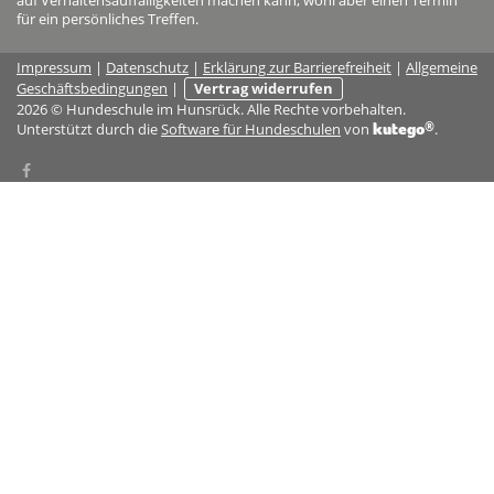
auf Verhaltensauffälligkeiten machen kann, wohl aber einen Termin
für ein persönliches Treffen.
Impressum
|
Datenschutz
|
Erklärung zur Barrierefreiheit
|
Allgemeine
Geschäftsbedingungen
|
Vertrag widerrufen
2026 © Hundeschule im Hunsrück. Alle Rechte vorbehalten.
®
kutego
Unterstützt durch die
Software für Hundeschulen
von
.