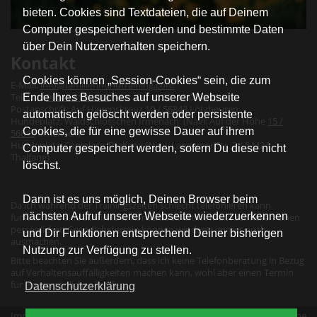
bieten. Cookies sind Textdateien, die auf Deinem
Computer gespeichert werden und bestimmte Daten
über Dein Nutzerverhalten speichern.
Kontakt
Cookies können „Session-Cookies“ sein, die zum
E-Mail:
info@familienhundtraining.com
Telefon:
06543 818 1888
(Mo - Do 10:00- 12:00 Uhr)
Ende Ihres Besuches auf unserer Webseite
Postanschrift: Auf Hierenskreuz
10 / 56843
Lötzbeuren
automatisch gelöscht werden oder persistente
Hundeplatz: Waldschlösschen Irmenach (Navi: Auf der Höhe
15 /
Cookies, die für eine gewisse Dauer auf ihrem
56843
Irmenach)
Hundeplatz: Caniplace Thalfang (Navi: Langemer Str. 2 / 54424
Computer gespeichert werden, sofern Du diese nicht
Thalfang)
löschst.
Dann ist es uns möglich, Deinen Browser beim
Da ich während der Trainingszeiten schlecht telefonieren kann
nächsten Aufruf unserer Webseite wiederzuerkennen
funktioniert eine schriftliche Kontaktaufnahme meist schneller: einen
persönlichen Gesprächstermin können wir dann immer noch
und Dir Funktionen entsprechend Deiner bisherigen
ausmachen.
Nutzung zur Verfügung zu stellen.
Bitte beachten Sie außerdem, dass ich keine Telefonberatung in Bezug
auf Verhaltensauffälligkeiten machen kann, wohl aber einen Termin
für ein persönliches Treffen.
Datenschutzerklärung
Impressum
|
Datenschutz
|
Erklärung zur Barrierefreiheit
|
Allgemeine