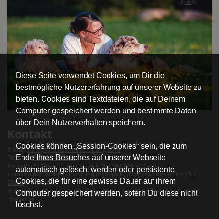
Diese Seite verwendet Cookies, um Dir die
bestmögliche Nutzererfahrung auf unserer Website zu
bieten. Cookies sind Textdateien, die auf Deinem
Computer gespeichert werden und bestimmte Daten
über Dein Nutzerverhalten speichern.
Kontakt
Cookies können „Session-Cookies“ sein, die zum
E-Mail:
info@familienhundtraining.com
Telefon:
06543 818 1888
(Mo - Do 10:00- 12:00 Uhr)
Ende Ihres Besuches auf unserer Webseite
Postanschrift: Auf Hierenskreuz
10 / 56843
Lötzbeuren
automatisch gelöscht werden oder persistente
Hundeplatz: Waldschlösschen Irmenach (Navi: Auf der Höhe
15 /
Cookies, die für eine gewisse Dauer auf ihrem
56843
Irmenach)
Hundeplatz: Caniplace Thalfang (Navi: Langemer Str. 2 / 54424
Computer gespeichert werden, sofern Du diese nicht
Thalfang)
löschst.