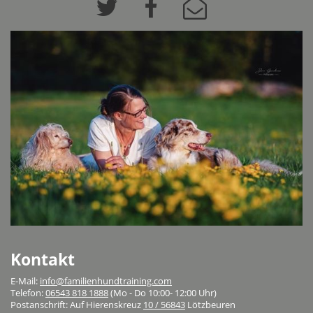
Kontakt
E-Mail:
info@familienhundtraining.com
Telefon:
06543 818 1888
(Mo - Do 10:00- 12:00 Uhr)
Postanschrift: Auf Hierenskreuz
10 / 56843
Lötzbeuren