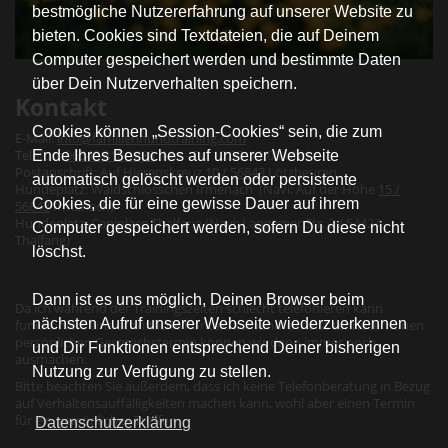
bestmögliche Nutzererfahrung auf unserer Website zu
bieten. Cookies sind Textdateien, die auf Deinem
Computer gespeichert werden und bestimmte Daten
über Dein Nutzerverhalten speichern.
Kontakt
Cookies können „Session-Cookies“ sein, die zum
E-Mail:
info@familienhundtraining.com
Telefon:
06543 818 1888
(Mo - Do 10:00- 12:00 Uhr)
Ende Ihres Besuches auf unserer Webseite
Postanschrift: Auf Hierenskreuz
10 / 56843
Lötzbeuren
automatisch gelöscht werden oder persistente
Hundeplatz: Waldschlösschen Irmenach (Navi: Auf der Höhe
15 /
Cookies, die für eine gewisse Dauer auf ihrem
56843
Irmenach)
Hundeplatz: Caniplace Thalfang (Navi: Langemer Str. 2 / 54424
Computer gespeichert werden, sofern Du diese nicht
Thalfang)
löschst.
Dann ist es uns möglich, Deinen Browser beim
Da ich während der Trainingszeiten schlecht telefonieren kann
nächsten Aufruf unserer Webseite wiederzuerkennen
funktioniert eine schriftliche Kontaktaufnahme meist schneller: einen
persönlichen Gesprächstermin können wir dann immer noch
und Dir Funktionen entsprechend Deiner bisherigen
ausmachen.
Nutzung zur Verfügung zu stellen.
Bitte beachten Sie außerdem, dass ich keine Telefonberatung in Bezug
auf Verhaltensauffälligkeiten machen kann, wohl aber einen Termin
für ein persönliches Treffen.
Datenschutzerklärung