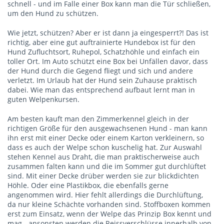
schnell - und im Falle einer Box kann man die Tür schließen,
um den Hund zu schützen.
Wie jetzt, schützen? Aber er ist dann ja eingesperrt?! Das ist
richtig, aber eine gut auftrainierte Hundebox ist für den
Hund Zufluchtsort, Ruhepol, Schatzhöhle und einfach ein
toller Ort. Im Auto schützt eine Box bei Unfällen davor, dass
der Hund durch die Gegend fliegt und sich und andere
verletzt. Im Urlaub hat der Hund sein Zuhause praktisch
dabei. Wie man das entsprechend aufbaut lernt man in
guten Welpenkursen.
Am besten kauft man den Zimmerkennel gleich in der
richtigen Größe für den ausgewachsenen Hund - man kann
ihn erst mit einer Decke oder einem Karton verkleinern, so
dass es auch der Welpe schon kuschelig hat. Zur Auswahl
stehen Kennel aus Draht, die man praktischerweise auch
zusammen falten kann und die im Sommer gut durchlüftet
sind. Mit einer Decke drüber werden sie zur blickdichten
Höhle. Oder eine Plastikbox, die ebenfalls gerne
angenommen wird. Hier fehlt allerdings die Durchlüftung,
da nur kleine Schächte vorhanden sind. Stoffboxen kommen
erst zum Einsatz, wenn der Welpe das Prinzip Box kennt und
mag - ansonsten werden die Reissverschlüsse innerhalb von