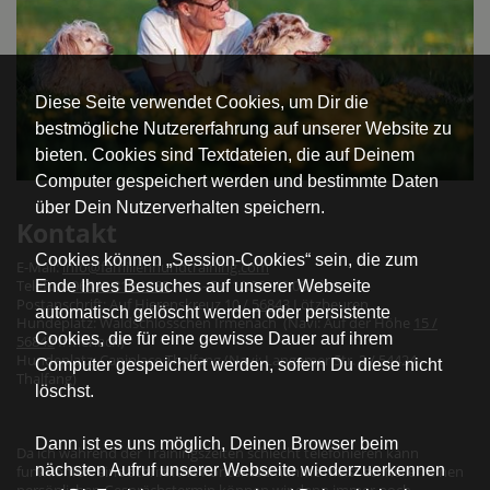
Diese Seite verwendet Cookies, um Dir die
bestmögliche Nutzererfahrung auf unserer Website zu
bieten. Cookies sind Textdateien, die auf Deinem
Computer gespeichert werden und bestimmte Daten
über Dein Nutzerverhalten speichern.
Kontakt
Cookies können „Session-Cookies“ sein, die zum
E-Mail:
info@familienhundtraining.com
Telefon:
06543 818 1888
(Mo - Do 10:00- 12:00 Uhr)
Ende Ihres Besuches auf unserer Webseite
Postanschrift: Auf Hierenskreuz
10 / 56843
Lötzbeuren
automatisch gelöscht werden oder persistente
Hundeplatz: Waldschlösschen Irmenach (Navi: Auf der Höhe
15 /
Cookies, die für eine gewisse Dauer auf ihrem
56843
Irmenach)
Hundeplatz: Caniplace Thalfang (Navi: Langemer Str. 2 / 54424
Computer gespeichert werden, sofern Du diese nicht
Thalfang)
löschst.
Dann ist es uns möglich, Deinen Browser beim
Da ich während der Trainingszeiten schlecht telefonieren kann
nächsten Aufruf unserer Webseite wiederzuerkennen
funktioniert eine schriftliche Kontaktaufnahme meist schneller: einen