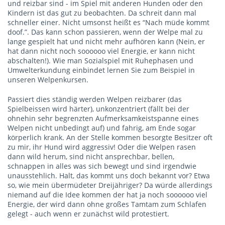
und reizbar sind - im Spiel mit anderen Hunden oder den
Kindern ist das gut zu beobachten. Da schreit dann mal
schneller einer. Nicht umsonst heißt es “Nach müde kommt
doof.”. Das kann schon passieren, wenn der Welpe mal zu
lange gespielt hat und nicht mehr aufhören kann (Nein, er
hat dann nicht noch soooooo viel Energie, er kann nicht
abschalten!). Wie man Sozialspiel mit Ruhephasen und
Umwelterkundung einbindet lernen Sie zum Beispiel in
unseren Welpenkursen.
Passiert dies ständig werden Welpen reizbarer (das
Spielbeissen wird härter), unkonzentriert (fällt bei der
ohnehin sehr begrenzten Aufmerksamkeistspanne eines
Welpen nicht unbedingt auf) und fahrig, am Ende sogar
körperlich krank. An der Stelle kommen besorgte Besitzer oft
zu mir, ihr Hund wird aggressiv! Oder die Welpen rasen
dann wild herum, sind nicht ansprechbar, bellen,
schnappen in alles was sich bewegt und sind irgendwie
unausstehlich. Halt, das kommt uns doch bekannt vor? Etwa
so, wie mein übermüdeter Dreijähriger? Da würde allerdings
niemand auf die Idee kommen der hat ja noch soooooo viel
Energie, der wird dann ohne großes Tamtam zum Schlafen
gelegt - auch wenn er zunächst wild protestiert.