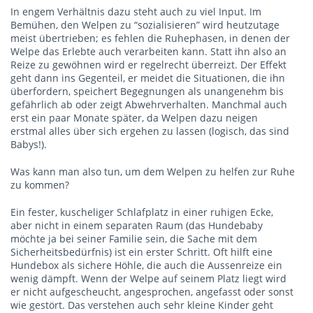
In engem Verhältnis dazu steht auch zu viel Input. Im
Bemühen, den Welpen zu “sozialisieren” wird heutzutage
meist übertrieben; es fehlen die Ruhephasen, in denen der
Welpe das Erlebte auch verarbeiten kann. Statt ihn also an
Reize zu gewöhnen wird er regelrecht überreizt. Der Effekt
geht dann ins Gegenteil, er meidet die Situationen, die ihn
überfordern, speichert Begegnungen als unangenehm bis
gefährlich ab oder zeigt Abwehrverhalten. Manchmal auch
erst ein paar Monate später, da Welpen dazu neigen
erstmal alles über sich ergehen zu lassen (logisch, das sind
Babys!).
Was kann man also tun, um dem Welpen zu helfen zur Ruhe
zu kommen?
Ein fester, kuscheliger Schlafplatz in einer ruhigen Ecke,
aber nicht in einem separaten Raum (das Hundebaby
möchte ja bei seiner Familie sein, die Sache mit dem
Sicherheitsbedürfnis) ist ein erster Schritt. Oft hilft eine
Hundebox als sichere Höhle, die auch die Aussenreize ein
wenig dämpft. Wenn der Welpe auf seinem Platz liegt wird
er nicht aufgescheucht, angesprochen, angefasst oder sonst
wie gestört. Das verstehen auch sehr kleine Kinder geht