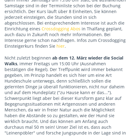
Samstage sind in der Terminliste schon bei der Buchung
ersichtlich. Der Kurs läuft über 8 Einheiten, Sie können
jederzeit einsteigen, die Stunden sind in sich
abgeschlossen. Bei entsprechendem Interesse ist auch die
Einrichtung eines
Crossdogging Abos
in Thalfang geplant,
auch dazu in Zukunft noch mehr Informationen. Bei
Interesse gerne schon nachfragen. Infos zum Crossdogging
Einsteigerkurs finden Sie
hier
.
Nicht zuletzt beginnen
ab dem 12. März wieder die Social
Walks
, immer Freitags um 15:00 Uhr (Ausnahmen
bestätigen die Regel). Der Treffpunkt wird immer bekannt
gegeben, im Prinzip handelt es sich hier um eine Art
Hundeschule unterwegs, denn schließlich sollen die
gelernten Dinge ja überall funktionieren, nicht nur daheim
und auf dem Hundeplatz ("zu Hause kann er das...").
Schwerpunkt liegt aber bei dieser Kursform ganz klar auf
Begegnungssituationen mit Artgenossen und anderen
Menschen, da wir in freier Natur auch die Möglichkeit
haben die Abstände so zu gestalten, wie der Hund sie
wirklich braucht. Und das können am Anfang auch
durchaus mal 50 m sein! Unser Ziel ist es, dass auch
"Leinenpöbler" und forsche Jungspunde in der Lage sind in