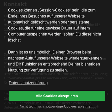
Kontakt
Cookies können „Session-Cookies“ sein, die zum
E-Mail:
info@familienhundtraining.com
Telefon:
06543 818 1888
(Mo - Do 10:00- 12:00 Uhr)
Ende Ihres Besuches auf unserer Webseite
Postanschrift: Auf Hierenskreuz
10 / 56843
Lötzbeuren
automatisch gelöscht werden oder persistente
Hundeplatz: Waldschlösschen Irmenach (Navi: Auf der Höhe
15 /
Cookies, die für eine gewisse Dauer auf ihrem
56843
Irmenach)
Hundeplatz: Caniplace Thalfang (Navi: Langemer Str. 2 / 54424
Computer gespeichert werden, sofern Du diese nicht
Thalfang)
löschst.
Dann ist es uns möglich, Deinen Browser beim
Da ich während der Trainingszeiten schlecht telefonieren kann
nächsten Aufruf unserer Webseite wiederzuerkennen
funktioniert eine schriftliche Kontaktaufnahme meist schneller: einen
persönlichen Gesprächstermin können wir dann immer noch
und Dir Funktionen entsprechend Deiner bisherigen
ausmachen.
Nutzung zur Verfügung zu stellen.
Bitte beachten Sie außerdem, dass ich keine Telefonberatung in Bezug
auf Verhaltensauffälligkeiten machen kann, wohl aber einen Termin
für ein persönliches Treffen.
Datenschutzerklärung
Impressum
|
Datenschutz
|
Erklärung zur Barrierefreiheit
|
Allgemeine
Alle Cookies akzeptieren
Geschäftsbedingungen
|
Vertrag widerrufen
2026 © Hundeschule im Hunsrück. Alle Rechte vorbehalten.
Nicht technisch notwendige Cookies ablehnen
®
kutego
Unterstützt durch die
Software für Hundeschulen
von
.