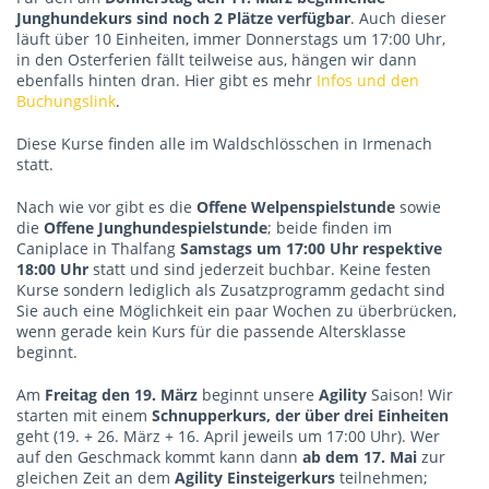
Junghundekurs sind noch 2 Plätze verfügbar
. Auch dieser
läuft über 10 Einheiten, immer Donnerstags um 17:00 Uhr,
in den Osterferien fällt teilweise aus, hängen wir dann
ebenfalls hinten dran. Hier gibt es mehr
Infos und den
Buchungslink
.
Diese Kurse finden alle im Waldschlösschen in Irmenach
statt.
Nach wie vor gibt es die
Offene Welpenspielstunde
sowie
die
Offene Junghundespielstunde
; beide finden im
Caniplace in Thalfang
Samstags um 17:00 Uhr respektive
18:00 Uhr
statt und sind jederzeit buchbar. Keine festen
Kurse sondern lediglich als Zusatzprogramm gedacht sind
Sie auch eine Möglichkeit ein paar Wochen zu überbrücken,
wenn gerade kein Kurs für die passende Altersklasse
beginnt.
Am
Freitag den 19. März
beginnt unsere
Agility
Saison! Wir
starten mit einem
Schnupperkurs, der über drei Einheiten
geht (19. + 26. März + 16. April jeweils um 17:00 Uhr). Wer
auf den Geschmack kommt kann dann
ab dem 17. Mai
zur
gleichen Zeit an dem
Agility Einsteigerkurs
teilnehmen;