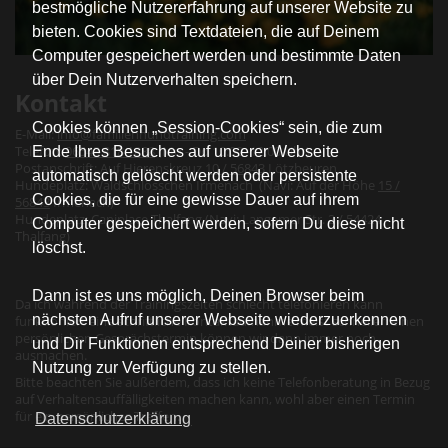
bestmögliche Nutzererfahrung auf unserer Website zu
bieten. Cookies sind Textdateien, die auf Deinem
Computer gespeichert werden und bestimmte Daten
über Dein Nutzerverhalten speichern.
Kontakt
Cookies können „Session-Cookies“ sein, die zum
E-Mail:
info@familienhundtraining.com
Telefon:
06543 818 1888
(Mo - Do 10:00- 12:00 Uhr)
Ende Ihres Besuches auf unserer Webseite
Postanschrift: Auf Hierenskreuz
10 / 56843
Lötzbeuren
automatisch gelöscht werden oder persistente
Hundeplatz: Waldschlösschen Irmenach (Navi: Auf der Höhe
15 /
Cookies, die für eine gewisse Dauer auf ihrem
56843
Irmenach)
Hundeplatz: Caniplace Thalfang (Navi: Langemer Str. 2 / 54424
Computer gespeichert werden, sofern Du diese nicht
Thalfang)
löschst.
Dann ist es uns möglich, Deinen Browser beim
Da ich während der Trainingszeiten schlecht telefonieren kann
nächsten Aufruf unserer Webseite wiederzuerkennen
funktioniert eine schriftliche Kontaktaufnahme meist schneller: einen
persönlichen Gesprächstermin können wir dann immer noch
und Dir Funktionen entsprechend Deiner bisherigen
ausmachen.
Nutzung zur Verfügung zu stellen.
Bitte beachten Sie außerdem, dass ich keine Telefonberatung in Bezug
auf Verhaltensauffälligkeiten machen kann, wohl aber einen Termin
für ein persönliches Treffen.
Datenschutzerklärung