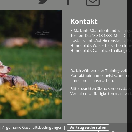
Kontakt
E-Mail:
info@familienhundtraining
Telefon:
06543 818 1888
(Mo - Do 10
Postanschrift: Auf Hierenskreuz
10 
Hundeplatz: Waldschlösschen Irme
Hundeplatz: Caniplace Thalfang (Na
Da ich während der Trainingszeiten 
Kontaktaufnahme meist schneller:
immer noch ausmachen.
Bitte beachten Sie außerdem, dass 
Verhaltensauffälligkeiten machen k
|
Allgemeine Geschäftsbedingungen
|
Vertrag widerrufen