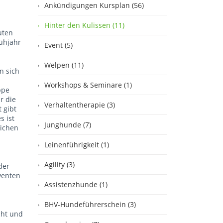
Ankündigungen Kursplan (56)
Hinter den Kulissen (11)
uten
ühjahr
Event (5)
Welpen (11)
en sich
Workshops & Seminare (1)
ppe
r die
Verhaltentherapie (3)
 gibt
s ist
Junghunde (7)
eichen
Leinenführigkeit (1)
Agility (3)
der
venten
Assistenzhunde (1)
BHV-Hundeführerschein (3)
cht und