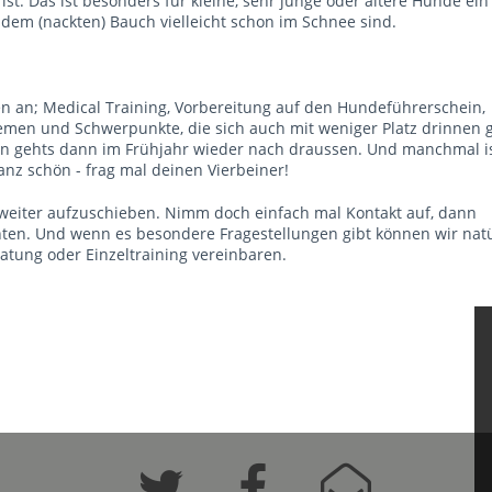
t. Das ist besonders für kleine, sehr junge oder ältere Hunde ein
 dem (nackten) Bauch vielleicht schon im Schnee sind.
n an; Medical Training, Vorbereitung auf den Hundeführerschein,
men und Schwerpunkte, die sich auch mit weniger Platz drinnen 
gen gehts dann im Frühjahr wieder nach draussen. Und manchmal is
nz schön - frag mal deinen Vierbeiner!
g weiter aufzuschieben. Nimm doch einfach mal Kontakt auf, dann
nten. Und wenn es besondere Fragestellungen gibt können wir natü
ratung oder Einzeltraining vereinbaren.