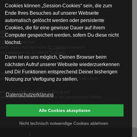
Cookies können „Session-Cookies“ sein, die zum
Ende Ihres Besuches auf unserer Webseite
automatisch gelöscht werden oder persistente
Cookies, die für eine gewisse Dauer auf ihrem
.com
Computer gespeichert werden, sofern Du diese nicht
:00- 12:00 Uhr)
/ 56843
Lötzbeuren
löschst.
nach (Navi: Auf der Höhe
15 / 56843
Irmenach)
vi: Langemer Str. 2 / 54424 Thalfang)
Dann ist es uns möglich, Deinen Browser beim
nächsten Aufruf unserer Webseite wiederzuerkennen
und Dir Funktionen entsprechend Deiner bisherigen
schlecht telefonieren kann funktioniert eine schriftliche
 einen persönlichen Gesprächstermin können wir dann
Nutzung zur Verfügung zu stellen.
ich keine Telefonberatung in Bezug auf
Datenschutzerklärung
ann, wohl aber einen Termin für ein persönliches Treffen.
Alle Cookies akzeptieren
Nicht technisch notwendige Cookies ablehnen