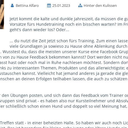
Bettina Alfaro
25.01.2023
Hinter den Kulissen
Jetzt kommt die kalte und dunkle Jahreszeit, da müssen die g
Vorsätze fürs Hundetraining noch ein bisschen warten? Im Fr
geht's dann wieder los? Oder...
... du nutzt die Zeit jetzt schon fürs Training. Zum einen lass
viele Grundlagen ja sowieso zu Hause ohne Ablenkung durch
 Wusstest du, dass die meisten unserer Kurse eine Facebook Gru
ch von zu Hause Feedback bekommen kannst? Dort werden nicht nu
passt hast oder noch mal in Ruhe nachlesen möchtest. Sondern dort
nks zu interessanten Themen, Produkten und das allerwichtigste; e
stauschen kannst. Vielleicht hat jemand anderes ja gerade die gl
nschen an deinen Erfolgen teilhaben lassen, die auch zu schätzen
er den Übungen posten, und sich dann das Feedback vom Trainer o
uppen sind privat - es haben also nur Kursteilnehmer und Absol
der schließlich schon einen Hund und doppelt so viel Meinung hat,
reffen statt - in einer beheizten Halle. So haben wir auch noch Li