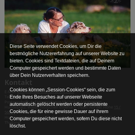
Diese Seite verwendet Cookies, um Dir die
bestmögliche Nutzererfahrung auf unserer Website zu
bieten. Cookies sind Textdateien, die auf Deinem
Computer gespeichert werden und bestimmte Daten
über Dein Nutzerverhalten speichern.
Kontakt
Cookies können „Session-Cookies“ sein, die zum
E-Mail:
info@familienhundtraining.com
Telefon:
06543 818 1888
(Mo - Do 10:00- 12:00 Uhr)
Ende Ihres Besuches auf unserer Webseite
Postanschrift: Auf Hierenskreuz
10 / 56843
Lötzbeuren
automatisch gelöscht werden oder persistente
Hundeplatz: Waldschlösschen Irmenach (Navi: Auf der Höhe
15 /
Cookies, die für eine gewisse Dauer auf ihrem
56843
Irmenach)
Hundeplatz: Caniplace Thalfang (Navi: Langemer Str. 2 / 54424
Computer gespeichert werden, sofern Du diese nicht
Thalfang)
löschst.