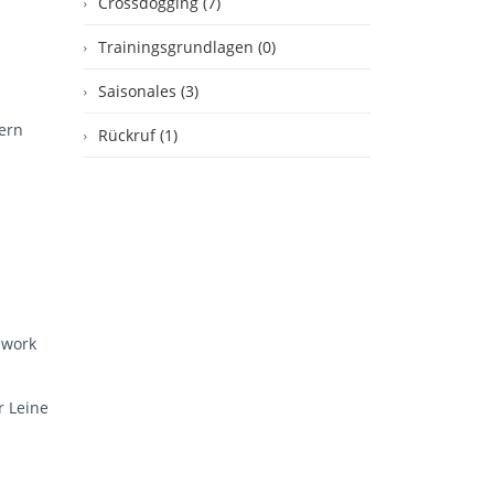
Crossdogging (7)
Trainingsgrundlagen (0)
Saisonales (3)
dern
Rückruf (1)
n
mwork
r Leine