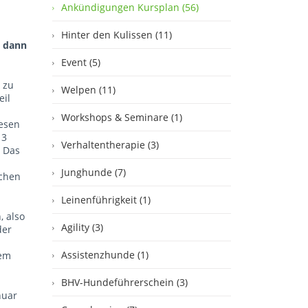
Ankündigungen Kursplan (56)
Hinter den Kulissen (11)
, dann
Event (5)
 zu
Welpen (11)
eil
Workshops & Seminare (1)
esen
 3
Verhaltentherapie (3)
 Das
Junghunde (7)
uchen
Leinenführigkeit (1)
 also
Agility (3)
der
Assistenzhunde (1)
dem
BHV-Hundeführerschein (3)
nuar