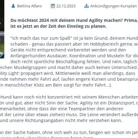
Bettina Alfaro
22.12.2023
Ankündigungen Kursplan
Du möchtest 2024 mit deinem Hund Agility machen? Prima
ist es jetzt an der Zeit den Einstieg zu planen.
"Ich mach das nur zum Spaß" ist ja kein Grund, deinem Hund
schaden - genau das passiert aber im Hobbybereich gerne, w
Geräte nicht entsprechend vorbereitet werden und den
Anfängerhunden Ausdauer, Koordination und Muskeln für di
doch recht sportliche Beschäftigung fehlen. Und nein, täglich
leichen Muskelgruppen und macht daher auch keinen Unterschied.
ility Light' propagiert wird. Mittlerweile weiß man allerdings, dass
e Hunde nehmen mehr Fahrt auf, laufen engere Kurven und beanspr
 menschlicher Klotz am Bein sorgt für mehr Fahrt...).
Hund kann noch nicht konzentriert mit seinem Menschen arbeiten,
 und gut, aber nicht Sinn der Sache. Agility ist ein Distanzsport, 
mmenarbeitet, ohne dass der eine Teampartner den anderen
mit der Leine über etwas ziehen) muss. Die Leine verändert außer
 Hund unsere Richtungsangaben nicht mehr verstehen kann.
 an der Sache haben, ohne sich weh zu tun, fangen wir schon im Ja