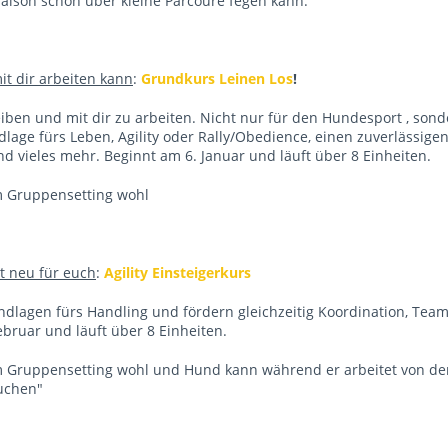
saison schon über kleine Parcoure fegen kann.
it dir arbeiten kann
:
Grundkurs Leinen Los
!
eiben und mit dir zu arbeiten. Nicht nur für den Hundesport , son
dlage fürs Leben, Agility oder Rally/Obedience, einen zuverlässige
und vieles mehr. Beginnt am 6. Januar und läuft über 8 Einheiten.
m Gruppensetting wohl
st neu für euch
:
Agility Einsteigerkurs
undlagen fürs Handling und fördern gleichzeitig Koordination, Tea
bruar und läuft über 8 Einheiten.
 Gruppensetting wohl und Hund kann während er arbeitet von de
uchen"