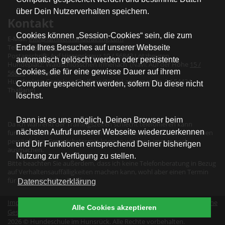
über Dein Nutzerverhalten speichern.
Kontakt
Cookies können „Session-Cookies“ sein, die zum
E-Mail:
info@familienhundtraining.com
Telefon:
06543 818 1888
(Mo - Do 10:00- 12:00 Uhr)
Ende Ihres Besuches auf unserer Webseite
Postanschrift: Auf Hierenskreuz
10 / 56843
Lötzbeuren
automatisch gelöscht werden oder persistente
Hundeplatz: Waldschlösschen Irmenach (Navi: Auf der Höhe
15 /
Cookies, die für eine gewisse Dauer auf ihrem
56843
Irmenach)
Hundeplatz: Caniplace Thalfang (Navi: Langemer Str. 2 / 54424
Computer gespeichert werden, sofern Du diese nicht
Thalfang)
löschst.
Dann ist es uns möglich, Deinen Browser beim
Da ich während der Trainingszeiten schlecht telefonieren kann
nächsten Aufruf unserer Webseite wiederzuerkennen
funktioniert eine schriftliche Kontaktaufnahme meist schneller: einen
persönlichen Gesprächstermin können wir dann immer noch
und Dir Funktionen entsprechend Deiner bisherigen
ausmachen.
Nutzung zur Verfügung zu stellen.
Bitte beachten Sie außerdem, dass ich keine Telefonberatung in Bezug
auf Verhaltensauffälligkeiten machen kann, wohl aber einen Termin
für ein persönliches Treffen.
Datenschutzerklärung
Impressum
|
Datenschutz
|
Erklärung zur Barrierefreiheit
|
Allgemeine
Alle Cookies akzeptieren
Geschäftsbedingungen
|
Vertrag widerrufen
2026 © Hundeschule im Hunsrück. Alle Rechte vorbehalten.