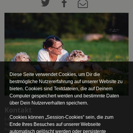
Diese Seite verwendet Cookies, um Dir die
bestmögliche Nutzererfahrung auf unserer Website zu
bieten. Cookies sind Textdateien, die auf Deinem
Computer gespeichert werden und bestimmte Daten
über Dein Nutzerverhalten speichern.
Kontakt
Cookies können „Session-Cookies“ sein, die zum
E-Mail:
info@familienhundtraining.com
Telefon:
06543 818 1888
(Mo - Do 10:00- 12:00 Uhr)
Ende Ihres Besuches auf unserer Webseite
Postanschrift: Auf Hierenskreuz
10 / 56843
Lötzbeuren
automatisch gelöscht werden oder persistente